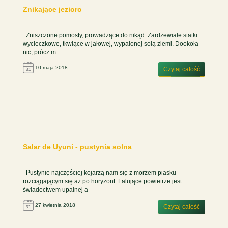
Znikające jezioro
Zniszczone pomosty, prowadzące do nikąd. Zardzewiałe statki
wycieczkowe, tkwiące w jałowej, wypalonej solą ziemi. Dookoła
nic, prócz m
10 maja 2018
Czytaj całość
Salar de Uyuni - pustynia solna
Pustynie najczęściej kojarzą nam się z morzem piasku
rozciągającym się aż po horyzont. Falujące powietrze jest
świadectwem upalnej a
27 kwietnia 2018
Czytaj całość