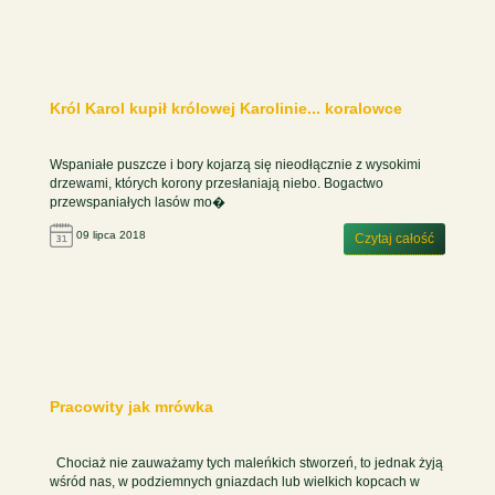
Król Karol kupił królowej Karolinie... koralowce
Wspaniałe puszcze i bory kojarzą się nieodłącznie z wysokimi
drzewami, których korony przesłaniają niebo. Bogactwo
przewspaniałych lasów mo�
09 lipca 2018
Czytaj całość
Pracowity jak mrówka
Chociaż nie zauważamy tych maleńkich stworzeń, to jednak żyją
wśród nas, w podziemnych gniazdach lub wielkich kopcach w