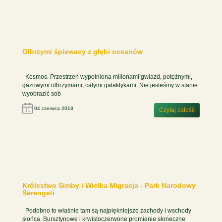
Olbrzymi śpiewacy z głębi oceanów
Kosmos. Przestrzeń wypełniona milionami gwiazd, potężnymi,
gazowymi olbrzymami, całymi galaktykami. Nie jesteśmy w stanie
wyobrazić sob
04 czerwca 2018
Czytaj całość
Królestwo Simby i Wielka Migracja - Park Narodowy
Serengeti
Podobno to właśnie tam są najpiękniejsze zachody i wschody
słońca. Bursztynowe i krwistoczerwone promienie słoneczne