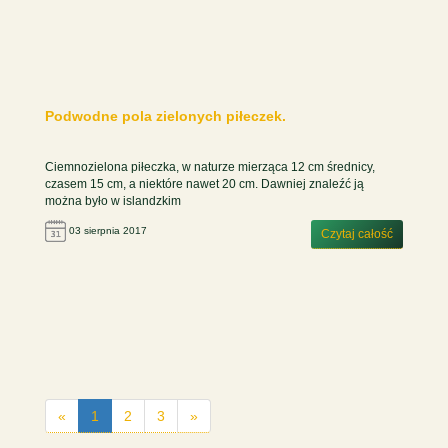
Podwodne pola zielonych piłeczek.
Ciemnozielona piłeczka, w naturze mierząca 12 cm średnicy,
czasem 15 cm, a niektóre nawet 20 cm. Dawniej znaleźć ją
można było w islandzkim
03 sierpnia 2017
Czytaj całość
«
1
2
3
»