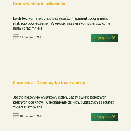
Konie w historii człowieka
Lach bez konia jak ciało bez duszy... Fragment popularnego
ruskiego powiedzenia W epoce maszyn i komputerów, konie
mają coraz mniejs
18 czerwca 2018
Czytaj całość
8 czerwca - Dzień cyrku bez zwierząt
Jest to niezwykle wyjątkowy dzień. Łączy święto potężnych,
pięknych oceanów i wspomnienie dzikich, budzących szacunek
zwierząt, które zos
08 czerwca 2018
Czytaj całość