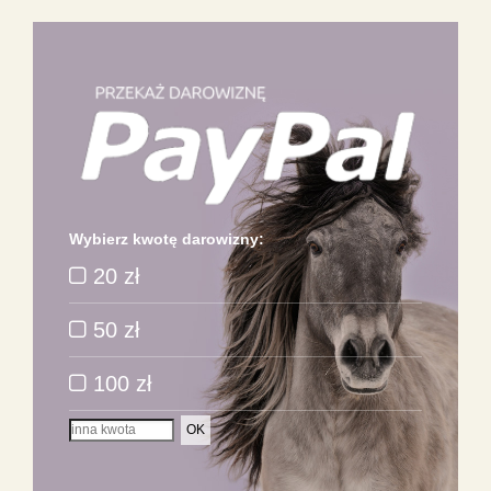
Wybierz kwotę darowizny:
20 zł
50 zł
100 zł
OK