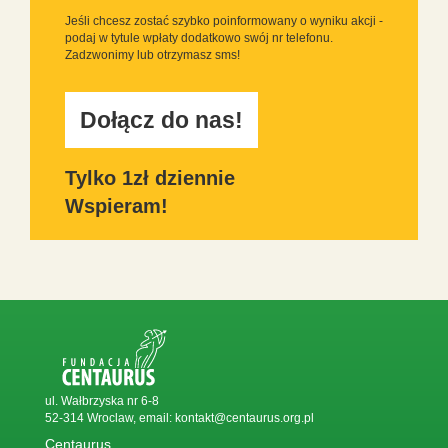
Jeśli chcesz zostać szybko poinformowany o wyniku akcji -
podaj w tytule wpłaty dodatkowo swój nr telefonu.
Zadzwonimy lub otrzymasz sms!
Dołącz do nas!
Tylko 1zł dziennie
Wspieram!
ul. Wałbrzyska nr 6-8
52-314 Wroclaw, email:
kontakt@centaurus.org.pl
Centaurus