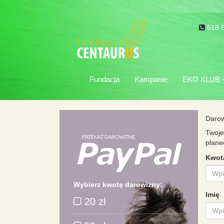
518 
Fundacja
Kampanie
EKO KLUB - 
Daro
Twoje
plane
Kwot
Wybierz kwotę darowizny:
Imię
20 zł