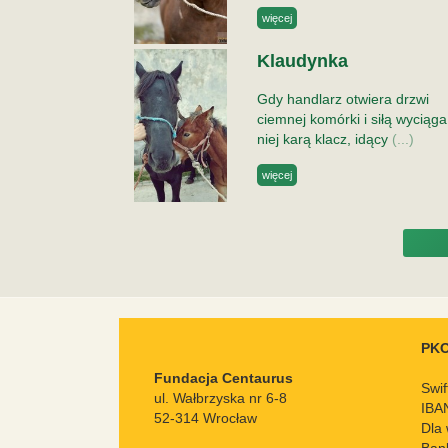
więcej
Klaudynka
Gdy handlarz otwiera drzwi
ciemnej komórki i siłą wyciąga
niej karą klacz, idący
(...)
więcej
PKO
Fundacja Centaurus
Swi
ul. Wałbrzyska nr 6-8
IBA
52-314 Wrocław
Dla 
Ban