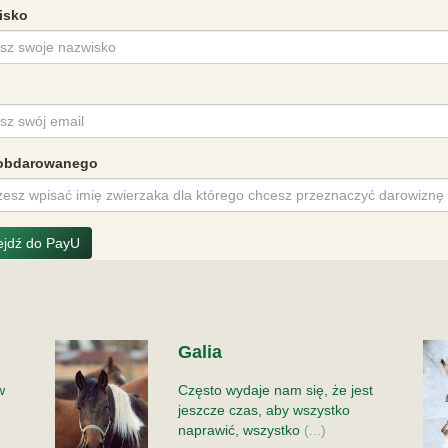
isko
 obdarowanego
ejdź do PayU
Galia
w
Często wydaje nam się, że jest
jeszcze czas, aby wszystko
naprawić, wszystko
(...)