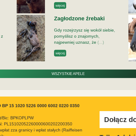
więcej
Zagłodzone źrebaki
Gdy rozejrzysz się wokół siebie,
 z
pomyślisz o znajomych,
najpewniej uznasz, że
(...)
więcej
WSZYSTKIE APELE
 BP 15 1020 5226 0000 6002 0220 0350
ft/Bic: BPKOPLPW
Dołącz do
N: PL15102052260000600202200350
wpłat zza granicy i wpłat stałych (Raiffeisen
k):