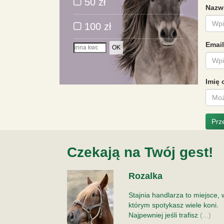
50 zł
Nazw
100 zł
Email
OK
Imię
Prz
Czekają na Twój gest!
Rozalka
Stajnia handlarza to miejsce, 
którym spotykasz wiele koni.
Najpewniej jeśli trafisz
(...)