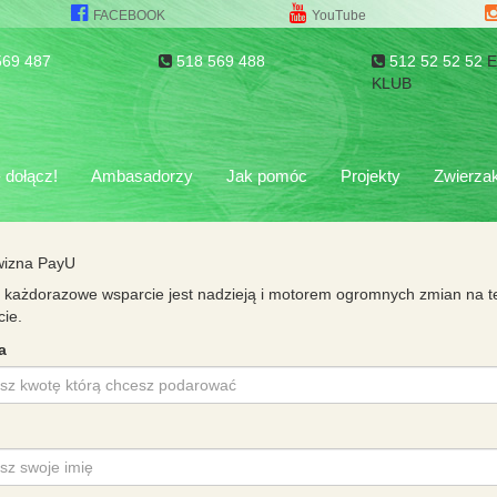
FACEBOOK
YouTube
569 487
518 569 488
512 52 52 52
KLUB
dołącz!
Ambasadorzy
Jak pomóc
Projekty
Zwierzak
wizna PayU
 każdorazowe wsparcie jest nadzieją i motorem ogromnych zmian na te
cie.
a