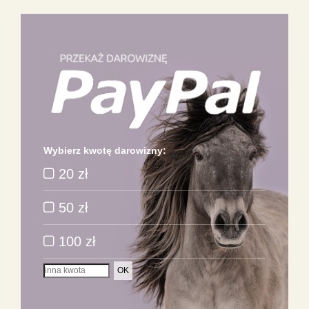
Wybierz kwotę darowizny:
20 zł
50 zł
100 zł
OK