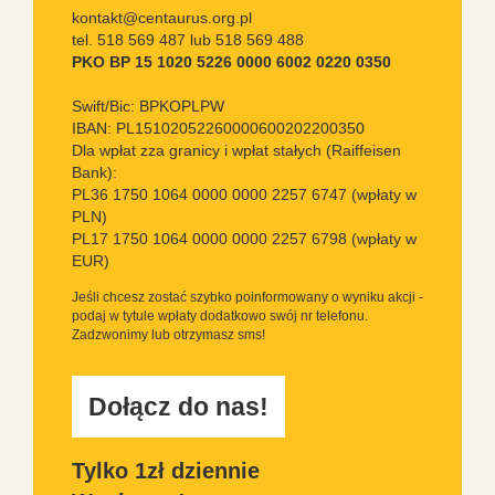
kontakt@centaurus.org.pl
tel. 518 569 487 lub 518 569 488
PKO BP 15 1020 5226 0000 6002 0220 0350
Swift/Bic: BPKOPLPW
IBAN: PL15102052260000600202200350
Dla wpłat zza granicy i wpłat stałych (Raiffeisen
Bank):
PL36 1750 1064 0000 0000 2257 6747 (wpłaty w
PLN)
PL17 1750 1064 0000 0000 2257 6798 (wpłaty w
EUR)
Jeśli chcesz zostać szybko poinformowany o wyniku akcji -
podaj w tytule wpłaty dodatkowo swój nr telefonu.
Zadzwonimy lub otrzymasz sms!
Dołącz do nas!
Tylko 1zł dziennie