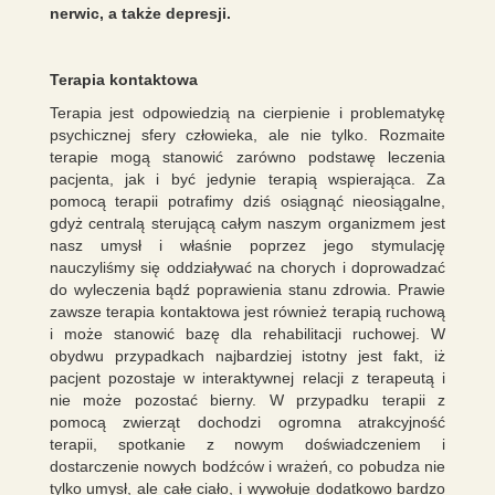
nerwic, a także depresji.
Terapia kontaktowa
Terapia jest odpowiedzią na cierpienie i problematykę
psychicznej sfery człowieka, ale nie tylko. Rozmaite
terapie mogą stanowić zarówno podstawę leczenia
pacjenta, jak i być jedynie terapią wspierająca. Za
pomocą terapii potrafimy dziś osiągnąć nieosiągalne,
gdyż centralą sterującą całym naszym organizmem jest
nasz umysł i właśnie poprzez jego stymulację
nauczyliśmy się oddziaływać na chorych i doprowadzać
do wyleczenia bądź poprawienia stanu zdrowia. Prawie
zawsze terapia kontaktowa jest również terapią ruchową
i może stanowić bazę dla rehabilitacji ruchowej. W
obydwu przypadkach najbardziej istotny jest fakt, iż
pacjent pozostaje w interaktywnej relacji z terapeutą i
nie może pozostać bierny. W przypadku terapii z
pomocą zwierząt dochodzi ogromna atrakcyjność
terapii, spotkanie z nowym doświadczeniem i
dostarczenie nowych bodźców i wrażeń, co pobudza nie
tylko umysł, ale całe ciało, i wywołuje dodatkowo bardzo