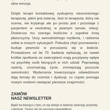
silne emocje.
Dzięki terapii kontaktowej zyskujemy nieocenionego
terapeutę, jakim jest zwierzę. Jest to terapeuta, który nie
ocenia, nie krytykuje ale po prostu jest i pozostaje z
pacjentem w neutralnej, w pewnym sensie, relacji.
Dostarcza mu szeregu bodźców z zupełnie innej
płaszczyzny. Uczy samodzielnego myślenia, i radzenia
sobie w nowych sytuacjach. Pobudza chęć poznawania i
buduje pewność w poruszaniu się w świecie.
Prowadzone od lat 70. badania wykazują, że nawet
krótkie spotkania ze zwierzętami mają pozytywny wpływ
na psychikę osób biorących w nich udział. Poprawiają
nastrój, urozmaicają życie, zmniejszają poczucie
samotności. Wydarzenia towarzyszące odwiedzinom
dają tematy do rozmów i dyskusji, co często pomaga
nowym osobom nawiązać pierwsze znajomości.
ZAMÓW
NASZ NEWSLETTER
Bądź na bieżąco z tym, co się dzieje w świecie zwierząt, przyrody
i ekologii. Zapisz się do naszego newslettera!