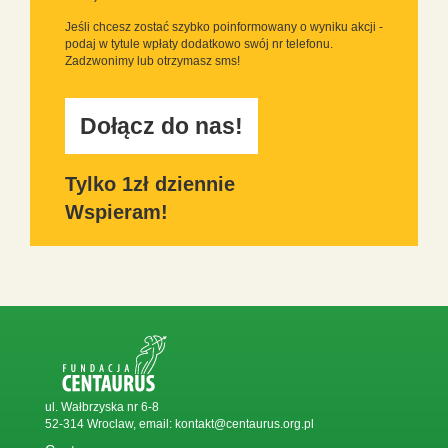
Jeśli chcesz zostać szybko poinformowany o wyniku akcji -
podaj w tytule wpłaty dodatkowo swój nr telefonu.
Zadzwonimy lub otrzymasz sms!
Dołącz do nas!
Tylko 1zł dziennie
Wspieram!
ul. Wałbrzyska nr 6-8
52-314 Wroclaw, email:
kontakt@centaurus.org.pl