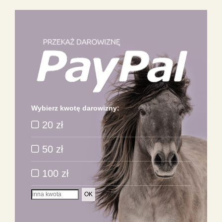
Wybierz kwotę darowizny:
20 zł
50 zł
100 zł
OK