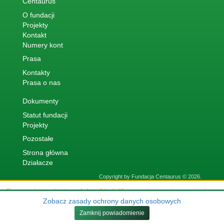
Centaurus
O fundacji
Projekty
Kontakt
Numery kont
Prasa
Kontakty
Prasa o nas
Dokumenty
Statut fundacji
Projekty
Pozostałe
Strona główna
Działacze
Copyright by Fundacja Centaurus © 2026.
518 569 487
Strona używa ciasteczek (cookies). Korzystając ze strony wyrażasz
518 569 488
zgodę na używanie cookies, zgodnie z aktualnymi ustawieniami
Zobacz zasady ochrony danych osobowych
Eko Klub
przeglądarki.
Zamknij powiadomienie
Akceptuję
512 52 52 52