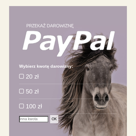
Wybierz kwotę darowizny:
20 zł
50 zł
100 zł
OK