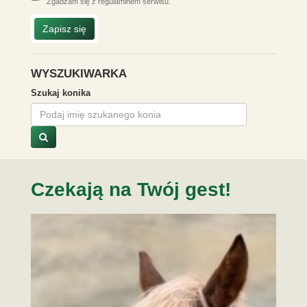
Zgadzam się z
regulaminem serwisu
.
Zapisz się
WYSZUKIWARKA
Szukaj konika
Czekają na Twój gest!