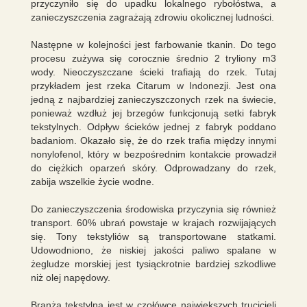
przyczyniło się do upadku lokalnego rybołóstwa, a
zanieczyszczenia zagrażają zdrowiu okolicznej ludności.
Następne w kolejności jest farbowanie tkanin. Do tego
procesu zużywa się corocznie średnio 2 tryliony m3
wody. Nieoczyszczane ścieki trafiają do rzek. Tutaj
przykładem jest rzeka Citarum w Indonezji. Jest ona
jedną z najbardziej zanieczyszczonych rzek na świecie,
ponieważ wzdłuż jej brzegów funkcjonują setki fabryk
tekstylnych. Odpływ ścieków jednej z fabryk poddano
badaniom. Okazało się, że do rzek trafia między innymi
nonylofenol, który w bezpośrednim kontakcie prowadził
do ciężkich oparzeń skóry. Odprowadzany do rzek,
zabija wszelkie życie wodne.
Do zanieczyszczenia środowiska przyczynia się również
transport. 60% ubrań powstaje w krajach rozwijających
się. Tony tekstyliów są transportowane statkami.
Udowodniono, że niskiej jakości paliwo spalane w
żegludze morskiej jest tysiąckrotnie bardziej szkodliwe
niż olej napędowy.
Branża tekstylna jest w czołówce największych trucicieli