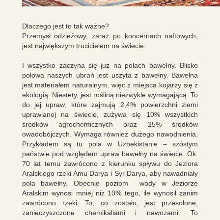
Dlaczego jest to tak ważne?
Przemysł odzieżowy, zaraz po koncernach naftowych,
jest największym trucicielem na świecie.
I wszystko zaczyna się już na polach bawełny. Blisko
połowa naszych ubrań jest uszyta z bawełny. Bawełna
jest materiałem naturalnym, więc z miejsca kojarzy się z
ekologią. Niestety, jest rośliną niezwykle wymagającą. To
do jej upraw, które zajmują 2,4% powierzchni ziemi
uprawianej na świecie, zużywa się 10% wszystkich
środków agrochemicznych oraz 25% środków
owadobójczych. Wymaga również dużego nawodnienia.
Przykładem są tu pola w Uzbekistanie – szóstym
państwie pod względem upraw bawełny na świecie. Ok.
70 lat temu zawrócono z kierunku spływu do Jeziora
Aralskiego rzeki Amu Darya i Syr Darya, aby nawadniały
pola bawełny. Obecnie poziom wody w Jeziorze
Aralskim wynosi mniej niż 10% tego, ile wynosił zanim
zawrócono rzeki. To, co zostało, jest przesolone,
zanieczyszczone chemikaliami i nawozami. To