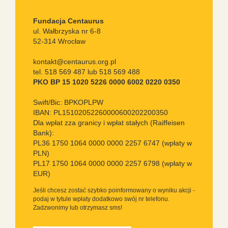
Fundacja Centaurus
ul. Wałbrzyska nr 6-8
52-314 Wrocław
kontakt@centaurus.org.pl
tel. 518 569 487 lub 518 569 488
PKO BP 15 1020 5226 0000 6002 0220 0350
Swift/Bic: BPKOPLPW
IBAN: PL15102052260000600202200350
Dla wpłat zza granicy i wpłat stałych (Raiffeisen
Bank):
PL36 1750 1064 0000 0000 2257 6747 (wpłaty w
PLN)
PL17 1750 1064 0000 0000 2257 6798 (wpłaty w
EUR)
Jeśli chcesz zostać szybko poinformowany o wyniku akcji -
podaj w tytule wpłaty dodatkowo swój nr telefonu.
Zadzwonimy lub otrzymasz sms!