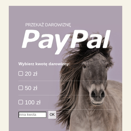
Wybierz kwotę darowizny:
20 zł
50 zł
100 zł
OK