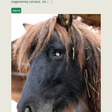
najpewniej uznasz, że
(...)
więcej