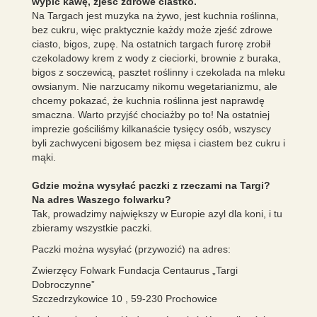
wypić kawę, zjeść zdrowe ciastko.
Na Targach jest muzyka na żywo, jest kuchnia roślinna,
bez cukru, więc praktycznie każdy może zjeść zdrowe
ciasto, bigos, zupę. Na ostatnich targach furorę zrobił
czekoladowy krem z wody z cieciorki, brownie z buraka,
bigos z soczewicą, pasztet roślinny i czekolada na mleku
owsianym. Nie narzucamy nikomu wegetarianizmu, ale
chcemy pokazać, że kuchnia roślinna jest naprawdę
smaczna. Warto przyjść chociażby po to! Na ostatniej
imprezie gościliśmy kilkanaście tysięcy osób, wszyscy
byli zachwyceni bigosem bez mięsa i ciastem bez cukru i
mąki.
Gdzie można wysyłać paczki z rzeczami na Targi?
Na adres Waszego folwarku?
Tak, prowadzimy największy w Europie azyl dla koni, i tu
zbieramy wszystkie paczki.
Paczki można wysyłać (przywozić) na adres:
Zwierzęcy Folwark Fundacja Centaurus „Targi
Dobroczynne”
Szczedrzykowice 10 , 59-230 Prochowice