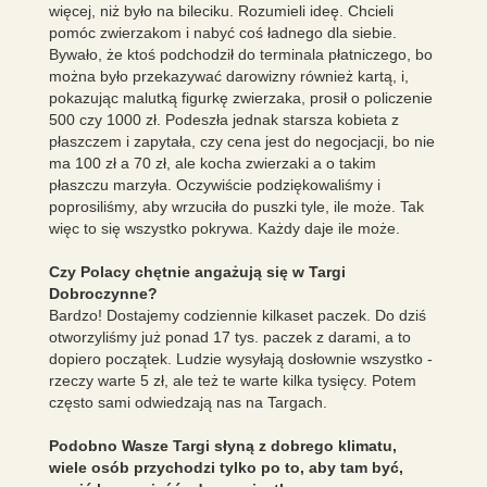
więcej, niż było na bileciku. Rozumieli ideę. Chcieli
pomóc zwierzakom i nabyć coś ładnego dla siebie.
Bywało, że ktoś podchodził do terminala płatniczego, bo
można było przekazywać darowizny również kartą, i,
pokazując malutką figurkę zwierzaka, prosił o policzenie
500 czy 1000 zł. Podeszła jednak starsza kobieta z
płaszczem i zapytała, czy cena jest do negocjacji, bo nie
ma 100 zł a 70 zł, ale kocha zwierzaki a o takim
płaszczu marzyła. Oczywiście podziękowaliśmy i
poprosiliśmy, aby wrzuciła do puszki tyle, ile może. Tak
więc to się wszystko pokrywa. Każdy daje ile może.
Czy Polacy chętnie angażują się w Targi
Dobroczynne?
Bardzo! Dostajemy codziennie kilkaset paczek. Do dziś
otworzyliśmy już ponad 17 tys. paczek z darami, a to
dopiero początek. Ludzie wysyłają dosłownie wszystko -
rzeczy warte 5 zł, ale też te warte kilka tysięcy. Potem
często sami odwiedzają nas na Targach.
Podobno Wasze Targi słyną z dobrego klimatu,
wiele osób przychodzi tylko po to, aby tam być,