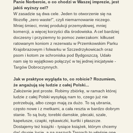
Panie Norbercie, o co chodzi w Waszej imprezie, jest
jakiś wyższy cel?
W zasadzie są dwa cele. Jeden to otworzenie się na
filozofię „zero waste!", czyli niemarnowanie niczego.
Mniej śmieci, mniej produkcji przemysłowej, mniej
komercji, a więcej korzyści dla środowiska. A cel bardziej
doczesny i przyziemny to pomoc zwierzakom: kilkuset
ratowanym koniom z rezerwatu w Przemkowskim Parku
Krajobrazowym i folwarku w Szczedrzykowicach oraz
psom i kotom ze schroniska pod Bydgoszczą. Udało
nam się to wyjątkowo połączyć w tej jednej inicjatywie -
Targów Dobroczynnych.
Jak w praktyce wygląda to, co robicie? Rozumiem,
że angażują się ludzie z całej Polski...
Założenie jest proste. Robimy zbiórkę, w ramach której
ludzie z całej Polski wysyłają nam to, czego już nie
potrzebują, albo czego mają za dużo. To są ubrania,
często nowe i z metkami, a cała reszta w bardzo dobrym
stanie. To są buty, torebki damskie, plecaki, szale,
kapelusze, czapki, rękawiczki, kurtki i płaszcze.
Dostajemy też książki - tysiące książek, którym chcemy
dać drugie życie, a na naszych Targach to właśnie one