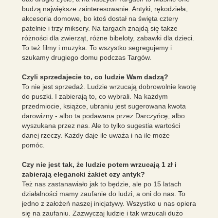
budzą największe zainteresowanie. Antyki, rękodzieła,
akcesoria domowe, bo ktoś dostał na święta cztery
patelnie i trzy miksery. Na targach znajdą się także
różności dla zwierząt, różne bibeloty, zabawki dla dzieci.
To też filmy i muzyka. To wszystko segregujemy i
szukamy drugiego domu podczas Targów.
Czyli sprzedajecie to, co ludzie Wam dadzą?
To nie jest sprzedaż. Ludzie wrzucają dobrowolnie kwotę
do puszki. I zabierają to, co wybrali. Na każdym
przedmiocie, książce, ubraniu jest sugerowana kwota
darowizny - albo ta podawana przez Darczyńcę, albo
wyszukana przez nas. Ale to tylko sugestia wartości
danej rzeczy. Każdy daje ile uważa i na ile może
pomóc.
Czy nie jest tak, że ludzie potem wrzucają 1 zł i
zabierają elegancki żakiet czy antyk?
Też nas zastanawiało jak to będzie, ale po 15 latach
działalności mamy zaufanie do ludzi, a oni do nas. To
jedno z założeń naszej inicjatywy. Wszystko u nas opiera
się na zaufaniu. Zazwyczaj ludzie i tak wrzucali dużo