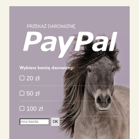
Wybierz kwotę darowizny:
20 zł
50 zł
100 zł
OK