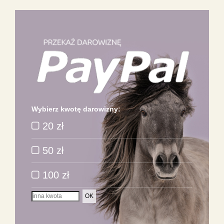
Wybierz kwotę darowizny:
20 zł
50 zł
100 zł
OK