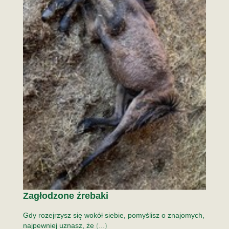
Zagłodzone źrebaki
Gdy rozejrzysz się wokół siebie, pomyślisz o znajomych,
najpewniej uznasz, że
(...)