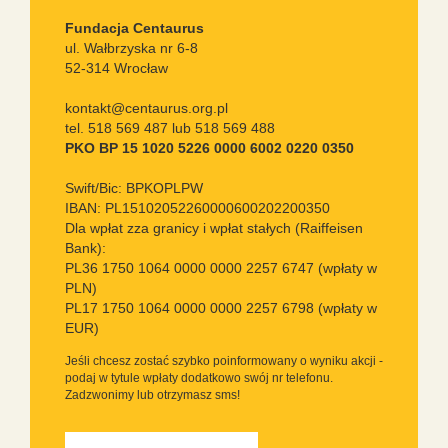
Fundacja Centaurus
ul. Wałbrzyska nr 6-8
52-314 Wrocław
kontakt@centaurus.org.pl
tel. 518 569 487 lub 518 569 488
PKO BP 15 1020 5226 0000 6002 0220 0350
Swift/Bic: BPKOPLPW
IBAN: PL15102052260000600202200350
Dla wpłat zza granicy i wpłat stałych (Raiffeisen
Bank):
PL36 1750 1064 0000 0000 2257 6747 (wpłaty w
PLN)
PL17 1750 1064 0000 0000 2257 6798 (wpłaty w
EUR)
Jeśli chcesz zostać szybko poinformowany o wyniku akcji -
podaj w tytule wpłaty dodatkowo swój nr telefonu.
Zadzwonimy lub otrzymasz sms!